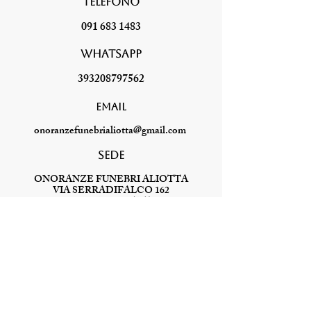
Telefono
091 683 1483
WhatsApp
393208797562
Email
onoranzefunebrialiotta@gmail.com
SEDE
ONORANZE FUNEBRI ALIOTTA
VIA SERRADIFALCO 162
90145 Palermo (PA)
Non possiamo
togliere il dolore.